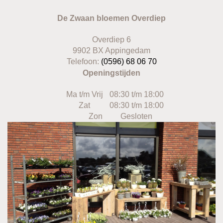
De Zwaan bloemen Overdiep
Overdiep 6
9902 BX Appingedam
Telefoon:
(0596) 68 06 70
Openingstijden
Ma t/m Vrij
08:30 t/m 18:00
Zat
08:30 t/m 18:00
Zon
Gesloten