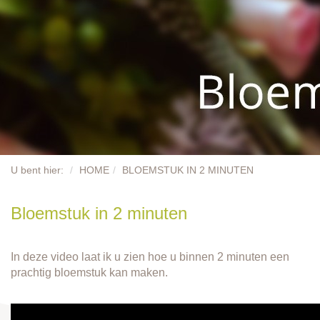
PLANTEN
DECORATIE
ONZE MERKEN
BLOEMENWINKELS
BESTELLEN
U bent hier:
HOME
BLOEMSTUK IN 2 MINUTEN
CONTACT
Bloemstuk in 2 minuten
In deze video laat ik u zien hoe u binnen 2 minuten een
prachtig bloemstuk kan maken.